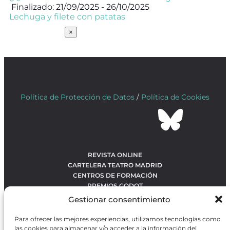
Finalizado: 21/09/2025 - 26/10/2025
Lechuga y filete con patatas
SUSCRÍBETE
×
Política de Protección de Datos
/
Política de Cookies
REVISTA ONLINE
CARTELERA TEATRO MADRID
CENTROS DE FORMACIÓN
PREMIOS GODOT
CONCURSOS
Gestionar consentimiento
SOBRE NOSOTROS
CONTACTO
Para ofrecer las mejores experiencias, utilizamos tecnologías como
OBRAS MÁS VOTADAS
las cookies para almacenar y/o acceder a la información del