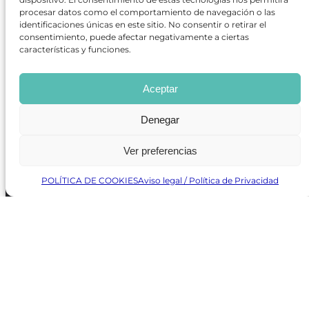
procesar datos como el comportamiento de navegación o las
REVISTA ONLINE
identificaciones únicas en este sitio. No consentir o retirar el
consentimiento, puede afectar negativamente a ciertas
CARTELERA TEATRO MADRID
características y funciones.
CENTROS DE FORMACIÓN
PREMIOS GODOT
CONCURSOS
Aceptar
SOBRE NOSOTROS
CONTACTO
Denegar
OBRAS MÁS VOTADAS
RANKING MEJORES OBRAS
BÚSQUEDA AVANZADA DE OBRAS
Ver preferencias
POLÍTICA DE COOKIES
Aviso legal / Política de Privacidad
Revista GODOT
es una revista independiente especializada
en información sobre artes escénicas de Madrid, gratuita y
que se distribuye en espacios escénicos, además de otros
puntos de interés turístico y de ocio de la capital.
Revista de Artes Escénicas GODOT © 2026