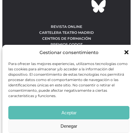
REVISTA ONLINE
CARTELERA TEATRO MADRID
CENTROS DE FORMACIÓN
PREMIOS GODOT
CONCURSOS
Gestionar consentimiento
SOBRE NOSOTROS
CONTACTO
Para ofrecer las mejores experiencias, utilizamos tecnologías como
OBRAS MÁS VOTADAS
las cookies para almacenar y/o acceder a la información del
RANKING MEJORES OBRAS
dispositivo. El consentimiento de estas tecnologías nos permitirá
procesar datos como el comportamiento de navegación o las
BÚSQUEDA AVANZADA DE OBRAS
identificaciones únicas en este sitio. No consentir o retirar el
consentimiento, puede afectar negativamente a ciertas
características y funciones.
Revista GODOT
es una revista independiente especializada
en información sobre artes escénicas de Madrid, gratuita y
Aceptar
que se distribuye en espacios escénicos, además de otros
puntos de interés turístico y de ocio de la capital.
Denegar