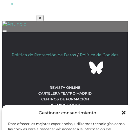
»
SUSCRÍBETE
×
Política de Protección de Datos
/
Política de Cookies
REVISTA ONLINE
CARTELERA TEATRO MADRID
CENTROS DE FORMACIÓN
PREMIOS GODOT
CONCURSOS
Gestionar consentimiento
SOBRE NOSOTROS
CONTACTO
Para ofrecer las mejores experiencias, utilizamos tecnologías como
OBRAS MÁS VOTADAS
las cookies para almacenar y/o acceder a la información del