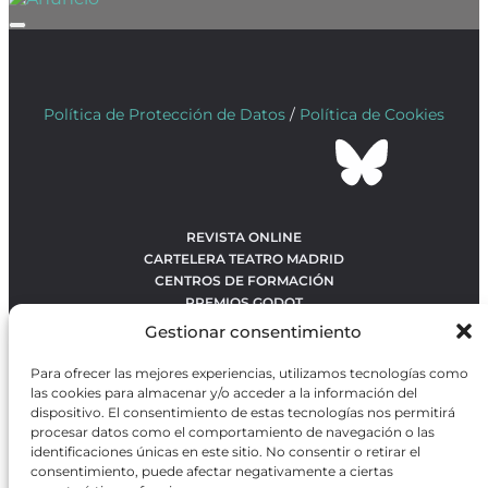
Política de Protección de Datos
/
Política de Cookies
REVISTA ONLINE
CARTELERA TEATRO MADRID
CENTROS DE FORMACIÓN
PREMIOS GODOT
CONCURSOS
Gestionar consentimiento
SOBRE NOSOTROS
CONTACTO
Para ofrecer las mejores experiencias, utilizamos tecnologías como
OBRAS MÁS VOTADAS
las cookies para almacenar y/o acceder a la información del
RANKING MEJORES OBRAS
dispositivo. El consentimiento de estas tecnologías nos permitirá
procesar datos como el comportamiento de navegación o las
BÚSQUEDA AVANZADA DE OBRAS
identificaciones únicas en este sitio. No consentir o retirar el
consentimiento, puede afectar negativamente a ciertas