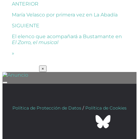
ANTERIOR
María Velasco por primera vez en La Abadía
SIGUIENTE
El elenco que acompañará a Bustamante en
El Zorro, el musical
»
SUSCRÍBETE
×
Política de Protección de Datos
/
Política de Cookies