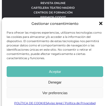
REVISTA ONLINE
CARTELERA TEATRO MADRID
CENTROS DE FORMACIÓN
PREMIOS GODOT
CONCURSOS
Gestionar consentimiento
SOBRE NOSOTROS
CONTACTO
Para ofrecer las mejores experiencias, utilizamos tecnologías como
OBRAS MÁS VOTADAS
las cookies para almacenar y/o acceder a la información del
RANKING MEJORES OBRAS
dispositivo. El consentimiento de estas tecnologías nos permitirá
procesar datos como el comportamiento de navegación o las
BÚSQUEDA AVANZADA DE OBRAS
identificaciones únicas en este sitio. No consentir o retirar el
consentimiento, puede afectar negativamente a ciertas
características y funciones.
Revista GODOT
es una revista independiente especializada
en información sobre artes escénicas de Madrid, gratuita y
Aceptar
que se distribuye en espacios escénicos, además de otros
puntos de interés turístico y de ocio de la capital.
Denegar
Ver preferencias
Revista de Artes Escénicas GODOT © 2026
Desarrollado por
Precise Future
POLÍTICA DE COOKIES
Aviso legal / Política de Privacidad