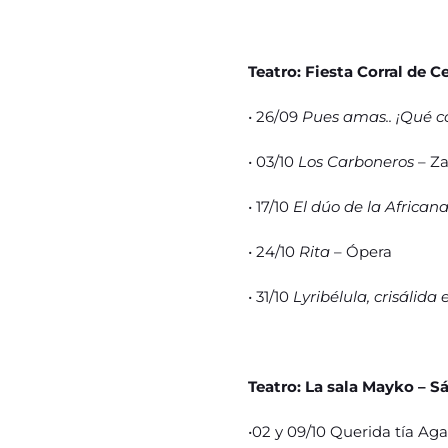
Teatro: Fiesta Corral de 
• 26/09
Pues amas.. ¡Qué 
• 03/10
Los Carboneros
– Za
• 17/10
El dúo de la African
• 24/10
Rita
– Ópera
• 31/10
Lyribélula, crisálida
Teatro: La sala Mayko – S
•02 y 09/10 Querida tía Aga