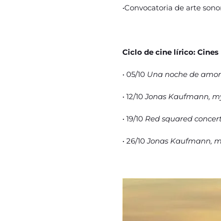
•Convocatoria de arte sono
Ciclo de cine lírico: Cin
• 05/10
Una noche de amor b
• 12/10
Jonas Kaufmann, my
• 19/10
Red squared concer
• 26/10
Jonas Kaufmann, m