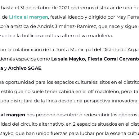
hasta el 31 de octubre de 2021 podremos disfrutar de una nu
n de
Lírica al margen
, festival ideado y dirigido por May Fer
ría artística de Andrés Jiménez-Ramírez, que nace y sigue
zuela a la bulliciosa cultura alternativa madrileña.
con la colaboración de la Junta Municipal del Distrito de Arg
 además espacios como
La sala Mayko, Fiesta Corral Cervan
ta
y
Archivo SGAE
.
a oportunidad para los espacios culturales, sitos en el distri
 estilo que no suele tener cabida en el off madrileño, pero, t
uda disfrutará de la lírica desde una perspectiva innovadora.
a al margen
nos propone descubrir o redescubrir los géneros d
midad del circuito alternativo, en 2 espacios situados en el dis
Mayko, que han unido fuerzas para luchar por la escena cultura