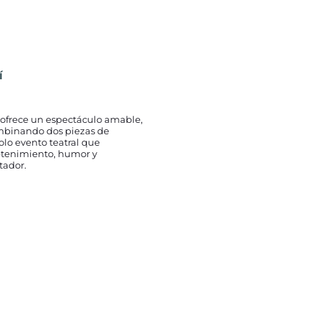
í
 ofrece un espectáculo amable,
ombinando dos piezas de
olo evento teatral que
etenimiento, humor y
tador.