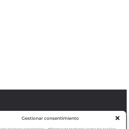
Gestionar consentimiento
Revista GODOT
es una revista
independiente especializada en información