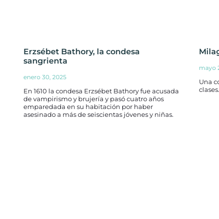
Erzsébet Bathory, la condesa
Mila
sangrienta
mayo 2
enero 30, 2025
Una co
clases
En 1610 la condesa Erzsébet Bathory fue acusada
de vampirismo y brujería y pasó cuatro años
emparedada en su habitación por haber
asesinado a más de seiscientas jóvenes y niñas.