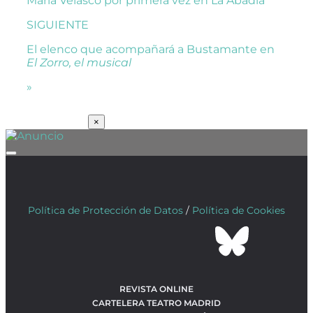
María Velasco por primera vez en La Abadía
SIGUIENTE
El elenco que acompañará a Bustamante en
El Zorro, el musical
»
SUSCRÍBETE
×
Política de Protección de Datos
/
Política de Cookies
REVISTA ONLINE
CARTELERA TEATRO MADRID