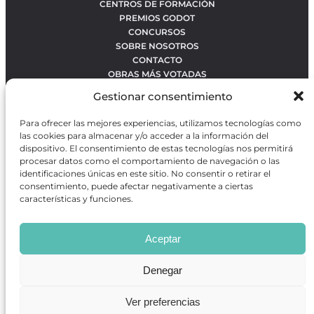
CENTROS DE FORMACIÓN
PREMIOS GODOT
CONCURSOS
SOBRE NOSOTROS
CONTACTO
OBRAS MÁS VOTADAS
RANKING MEJORES OBRAS
Gestionar consentimiento
BÚSQUEDA AVANZADA DE OBRAS
Para ofrecer las mejores experiencias, utilizamos tecnologías como
las cookies para almacenar y/o acceder a la información del
dispositivo. El consentimiento de estas tecnologías nos permitirá
Revista GODOT
es una revista independiente especializada
procesar datos como el comportamiento de navegación o las
en información sobre artes escénicas de Madrid, gratuita y
identificaciones únicas en este sitio. No consentir o retirar el
que se distribuye en espacios escénicos, además de otros
consentimiento, puede afectar negativamente a ciertas
puntos de interés turístico y de ocio de la capital.
características y funciones.
Aceptar
Revista de Artes Escénicas GODOT © 2026
Desarrollado por
Precise Future
Denegar
Ver preferencias