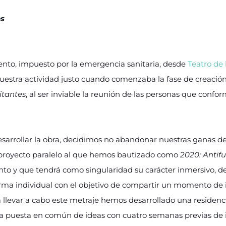
es
iento, impuesto por la emergencia sanitaria, desde
Teatro de 
 nuestra actividad justo cuando comenzaba la fase de creacio
itantes
, al ser inviable la reunión de las personas que conf
esarrollar la obra, decidimos no abandonar nuestras ganas d
n proyecto paralelo al que hemos bautizado como
2020: Antif
to y que tendrá como singularidad su carácter inmersivo, d
orma individual con el objetivo de compartir un momento de
ara llevar a cabo este metraje hemos desarrollado una residen
a puesta en común de ideas con cuatro semanas previas de in