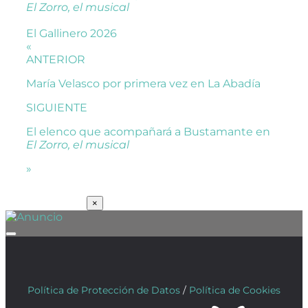
El Zorro, el musical
El Gallinero 2026
«
ANTERIOR
María Velasco por primera vez en La Abadía
SIGUIENTE
El elenco que acompañará a Bustamante en
El Zorro, el musical
»
SUSCRÍBETE
×
Política de Protección de Datos
/
Política de Cookies