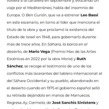
volverá a la cartelera en septiembre y, evocando un
viaje por el Mediterráneo, habla del insomnio de
Europa. O
Ben Gurión
, que va a estrenar
Leo Bassi
en este escenario, en torno al líder que menciona el
título de la obra y que proclamó la existencia del
Estado de Israel en 1948, para gobernarlo durante
más de trece años. En
Sáhara, la barca en el
desierto
, de
Mario Vega
(Premio Max de las Artes
Escénicas en 2022 por la obra
Moria
) y
Ruth
Sánchez
, se recoge el testimonio de uno de los
conflictos más lacerantes del tablero internacional: el
del Sáhara Occidental y su pueblo, abandonado en
el desierto cuando en 1975 el gobierno español selló
su retirada dejándolo en manos de Marruecos.
Regresa
Ay, Carmela
, de
José Sanchis Sinisterra
y