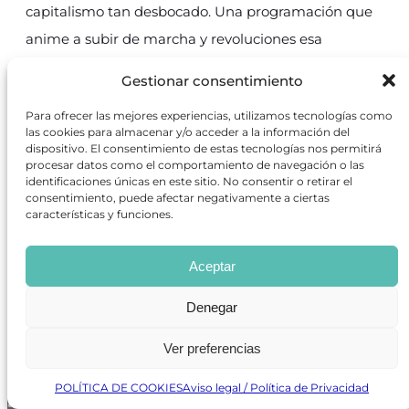
capitalismo tan desbocado. Una programación que
anime a subir de marcha y revoluciones esa
segunda transición de la que el 15 M pudo ser un
Gestionar consentimiento
detonante, con sus valores, su capacidad de agitar y
Para ofrecer las mejores experiencias, utilizamos tecnologías como
su manera de cambiarnos el enfoque de muchas
las cookies para almacenar y/o acceder a la información del
cosas. Un 15M a cuyo calor nació, precisamente,
dispositivo. El consentimiento de estas tecnologías nos permitirá
procesar datos como el comportamiento de navegación o las
Teatro del Barrio, en diciembre de 2013, para
identificaciones únicas en este sitio. No consentir o retirar el
consentimiento, puede afectar negativamente a ciertas
después abordar en escena, con producciones
características y funciones.
propias o de otras artistas, temas como la
monarquía (en
El Rey
), el terrorismo de Estado (en
Aceptar
Las guerras correctas
), la corrupción (en
Estado B
),
Denegar
la memoria (en
La sección
u
Homenaje a Billy El
Niño
), el amor libre y la generación nacida en el
Ver preferencias
pelotazo (en
Cómo hemos llegado hasta aquí
), el
POLÍTICA DE COOKIES
Aviso legal / Política de Privacidad
racismo (en
Infiltrado en VOX
o
No soy tu gitana
), la