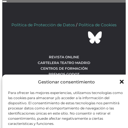
Política de Protección de Datos
/
Política de Cookies
REVISTA ONLINE
CARTELERA TEATRO MADRID
CENTROS DE FORMACIÓN
PREMIOS GODOT
CONCURSOS
Gestionar consentimiento
SOBRE NOSOTROS
CONTACTO
Para ofrecer las mejores experiencias, utilizamos tecnologías como
OBRAS MÁS VOTADAS
las cookies para almacenar y/o acceder a la información del
RANKING MEJORES OBRAS
dispositivo. El consentimiento de estas tecnologías nos permitirá
procesar datos como el comportamiento de navegación o las
BÚSQUEDA AVANZADA DE OBRAS
identificaciones únicas en este sitio. No consentir o retirar el
consentimiento, puede afectar negativamente a ciertas
características y funciones.