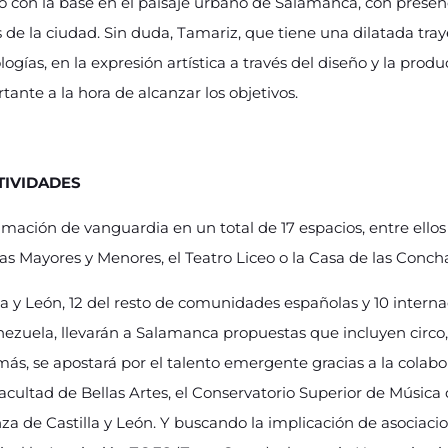
ro con la base en el paisaje urbano de Salamanca, con presenc
s de la ciudad. Sin duda, Tamariz, que tiene una dilatada tray
ogías, en la expresión artística a través del diseño y la pro
ante a la hora de alcanzar los objetivos.
TIVIDADES
ación de vanguardia en un total de 17 espacios, entre ellos e
as Mayores y Menores, el Teatro Liceo o la Casa de las Conch
la y León, 12 del resto de comunidades españolas y 10 intern
Venezuela, llevarán a Salamanca propuestas que incluyen circo
más, se apostará por el talento emergente gracias a la colabo
cultad de Bellas Artes, el Conservatorio Superior de Música de
a de Castilla y León. Y buscando la implicación de asociacion