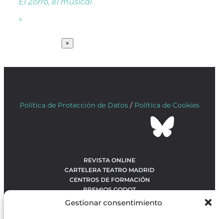
El Zorro, el musical
»
SUSCRÍBETE
×
Política de Protección de Datos
/
Política de Cookies
REVISTA ONLINE
CARTELERA TEATRO MADRID
CENTROS DE FORMACIÓN
PREMIOS GODOT
CONCURSOS
Gestionar consentimiento
SOBRE NOSOTROS
CONTACTO