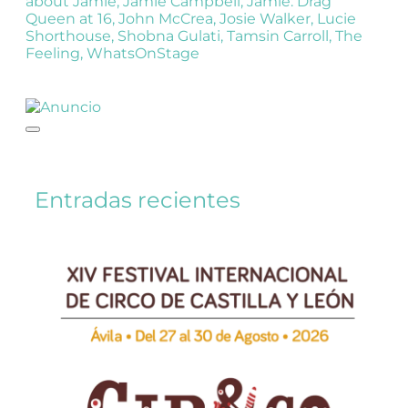
about Jamie
,
Jamie Campbell
,
Jamie: Drag
Queen at 16
,
John McCrea
,
Josie Walker
,
Lucie
Shorthouse
,
Shobna Gulati
,
Tamsin Carroll
,
The
Feeling
,
WhatsOnStage
Entradas recientes