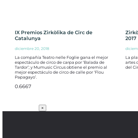
IX Premios Zirkòlika de Circ de
Zirk
Catalunya
2017
diciembre 20, 2018
diciem
La compañía Teatro nelle Foglie gana el mejor
La pla
espectáculo de circo de carpa por ‘Balada de
artes 
Tardor’; y Mumusic Circus obtiene el premio al
del Ci
mejor espectáculo de circo de calle por ‘Flou
Papagayo’.
SUSCRÍBETE
×