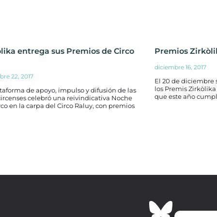
òlika entrega sus Premios de Circo
Premios Zirkòli
diciembre 16, 2017
bre 22, 2017
El 20 de diciembre s
los Premis Zirkòlik
taforma de apoyo, impulso y difusión de las
que este año cumple
circenses celebró una reivindicativa Noche
rco en la carpa del Circo Raluy, con premios