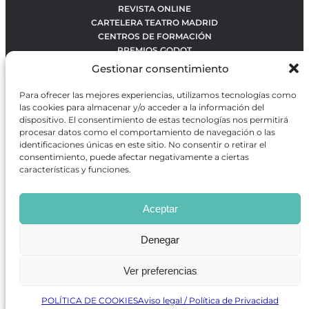
REVISTA ONLINE
CARTELERA TEATRO MADRID
CENTROS DE FORMACIÓN
PREMIOS GODOT
CONCURSOS
Gestionar consentimiento
SOBRE NOSOTROS
CONTACTO
Para ofrecer las mejores experiencias, utilizamos tecnologías como
OBRAS MÁS VOTADAS
las cookies para almacenar y/o acceder a la información del
RANKING MEJORES OBRAS
dispositivo. El consentimiento de estas tecnologías nos permitirá
procesar datos como el comportamiento de navegación o las
BÚSQUEDA AVANZADA DE OBRAS
identificaciones únicas en este sitio. No consentir o retirar el
consentimiento, puede afectar negativamente a ciertas
características y funciones.
Revista GODOT
es una revista independiente especializada
en información sobre artes escénicas de Madrid, gratuita y
Aceptar
que se distribuye en espacios escénicos, además de otros
puntos de interés turístico y de ocio de la capital.
Denegar
Ver preferencias
Revista de Artes Escénicas GODOT © 2026
Desarrollado por
Precise Future
POLÍTICA DE COOKIES
Aviso legal / Política de Privacidad