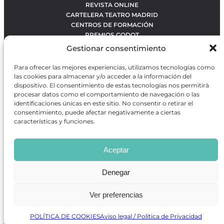
REVISTA ONLINE
CARTELERA TEATRO MADRID
CENTROS DE FORMACIÓN
PREMIOS GODOT
CONCURSOS
Gestionar consentimiento
SOBRE NOSOTROS
CONTACTO
Para ofrecer las mejores experiencias, utilizamos tecnologías como
OBRAS MÁS VOTADAS
las cookies para almacenar y/o acceder a la información del
RANKING MEJORES OBRAS
dispositivo. El consentimiento de estas tecnologías nos permitirá
procesar datos como el comportamiento de navegación o las
BÚSQUEDA AVANZADA DE OBRAS
identificaciones únicas en este sitio. No consentir o retirar el
consentimiento, puede afectar negativamente a ciertas
características y funciones.
Revista GODOT
es una revista independiente especializada
en información sobre artes escénicas de Madrid, gratuita y
Aceptar
que se distribuye en espacios escénicos, además de otros
puntos de interés turístico y de ocio de la capital.
Denegar
Ver preferencias
Revista de Artes Escénicas GODOT © 2026
Desarrollado por
Precise Future
POLÍTICA DE COOKIES
Aviso legal / Política de Privacidad