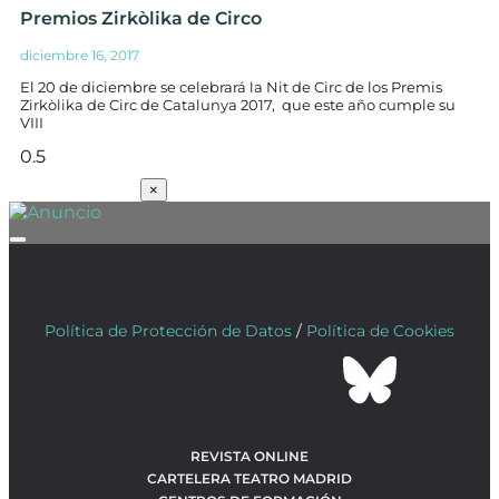
Premios Zirkòlika de Circo
diciembre 16, 2017
El 20 de diciembre se celebrará la Nit de Circ de los Premis
Zirkòlika de Circ de Catalunya 2017, que este año cumple su
VIII
SUSCRÍBETE
×
Política de Protección de Datos
/
Política de Cookies
REVISTA ONLINE
CARTELERA TEATRO MADRID