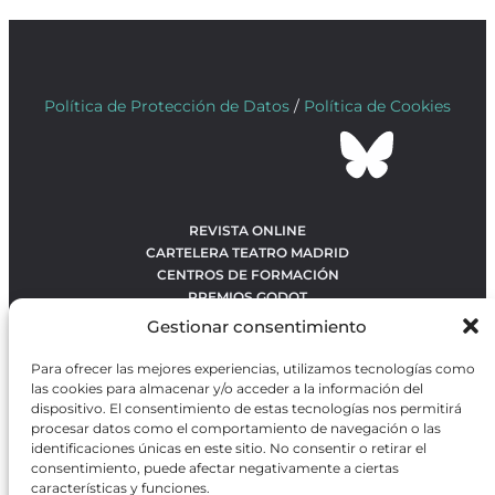
Política de Protección de Datos
/
Política de Cookies
REVISTA ONLINE
CARTELERA TEATRO MADRID
CENTROS DE FORMACIÓN
PREMIOS GODOT
CONCURSOS
Gestionar consentimiento
SOBRE NOSOTROS
CONTACTO
Para ofrecer las mejores experiencias, utilizamos tecnologías como
OBRAS MÁS VOTADAS
las cookies para almacenar y/o acceder a la información del
RANKING MEJORES OBRAS
dispositivo. El consentimiento de estas tecnologías nos permitirá
procesar datos como el comportamiento de navegación o las
BÚSQUEDA AVANZADA DE OBRAS
identificaciones únicas en este sitio. No consentir o retirar el
consentimiento, puede afectar negativamente a ciertas
características y funciones.