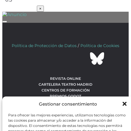
SUSCRÍBETE
×
Política de Protección de Datos
/
Política de Cookies
REVISTA ONLINE
CARTELERA TEATRO MADRID
CENTROS DE FORMACIÓN
PREMIOS GODOT
CONCURSOS
Gestionar consentimiento
SOBRE NOSOTROS
CONTACTO
Para ofrecer las mejores experiencias, utilizamos tecnologías como
OBRAS MÁS VOTADAS
las cookies para almacenar y/o acceder a la información del
RANKING MEJORES OBRAS
dispositivo. El consentimiento de estas tecnologías nos permitirá
procesar datos como el comportamiento de navegación o las