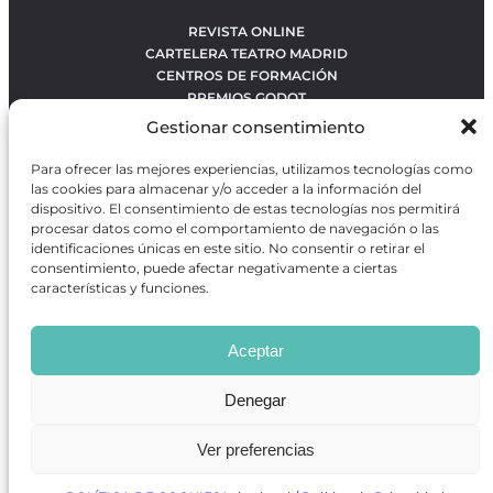
REVISTA ONLINE
CARTELERA TEATRO MADRID
CENTROS DE FORMACIÓN
PREMIOS GODOT
CONCURSOS
Gestionar consentimiento
SOBRE NOSOTROS
CONTACTO
Para ofrecer las mejores experiencias, utilizamos tecnologías como
OBRAS MÁS VOTADAS
las cookies para almacenar y/o acceder a la información del
RANKING MEJORES OBRAS
dispositivo. El consentimiento de estas tecnologías nos permitirá
procesar datos como el comportamiento de navegación o las
BÚSQUEDA AVANZADA DE OBRAS
identificaciones únicas en este sitio. No consentir o retirar el
consentimiento, puede afectar negativamente a ciertas
características y funciones.
Revista GODOT
es una revista independiente especializada
en información sobre artes escénicas de Madrid, gratuita y
Aceptar
que se distribuye en espacios escénicos, además de otros
puntos de interés turístico y de ocio de la capital.
Denegar
Ver preferencias
Revista de Artes Escénicas GODOT © 2026