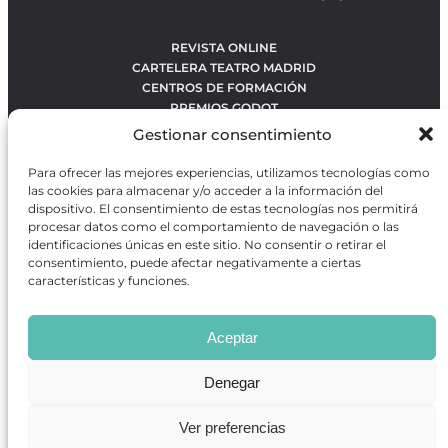
REVISTA ONLINE
CARTELERA TEATRO MADRID
CENTROS DE FORMACIÓN
PREMIOS GODOT
CONCURSOS
Gestionar consentimiento
SOBRE NOSOTROS
CONTACTO
Para ofrecer las mejores experiencias, utilizamos tecnologías como
OBRAS MÁS VOTADAS
las cookies para almacenar y/o acceder a la información del
RANKING MEJORES OBRAS
dispositivo. El consentimiento de estas tecnologías nos permitirá
procesar datos como el comportamiento de navegación o las
BÚSQUEDA AVANZADA DE OBRAS
identificaciones únicas en este sitio. No consentir o retirar el
consentimiento, puede afectar negativamente a ciertas
características y funciones.
Revista GODOT
es una revista independiente especializada
en información sobre artes escénicas de Madrid, gratuita y
Aceptar
que se distribuye en espacios escénicos, además de otros
puntos de interés turístico y de ocio de la capital.
Denegar
Ver preferencias