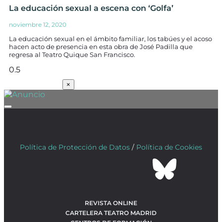
La educación sexual a escena con ‘Golfa’
noviembre 12, 2020
La educación sexual en el ámbito familiar, los tabúes y el acoso
hacen acto de presencia en esta obra de José Padilla que
regresa al Teatro Quique San Francisco.
SUSCRÍBETE
×
Política de Protección de Datos
/
Política de Cookies
REVISTA ONLINE
CARTELERA TEATRO MADRID