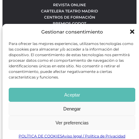
REVISTA ONLINE
CARTELERA TEATRO MADRID
CENTROS DE FORMACIÓN
PREMIOS GODOT
CONCURSOS
Gestionar consentimiento
SOBRE NOSOTROS
CONTACTO
Para ofrecer las mejores experiencias, utilizamos tecnologías como
OBRAS MÁS VOTADAS
las cookies para almacenar y/o acceder a la información del
RANKING MEJORES OBRAS
dispositivo. El consentimiento de estas tecnologías nos permitirá
procesar datos como el comportamiento de navegación o las
BÚSQUEDA AVANZADA DE OBRAS
identificaciones únicas en este sitio. No consentir o retirar el
consentimiento, puede afectar negativamente a ciertas
características y funciones.
Revista GODOT
es una revista independiente especializada
en información sobre artes escénicas de Madrid, gratuita y
Aceptar
que se distribuye en espacios escénicos, además de otros
puntos de interés turístico y de ocio de la capital.
Denegar
Ver preferencias
Revista de Artes Escénicas GODOT © 2026
Desarrollado por
Precise Future
POLÍTICA DE COOKIES
Aviso legal / Política de Privacidad