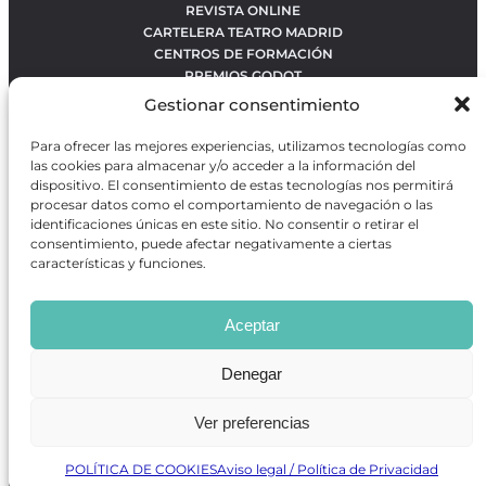
REVISTA ONLINE
CARTELERA TEATRO MADRID
CENTROS DE FORMACIÓN
PREMIOS GODOT
CONCURSOS
Gestionar consentimiento
SOBRE NOSOTROS
CONTACTO
Para ofrecer las mejores experiencias, utilizamos tecnologías como
OBRAS MÁS VOTADAS
las cookies para almacenar y/o acceder a la información del
RANKING MEJORES OBRAS
dispositivo. El consentimiento de estas tecnologías nos permitirá
procesar datos como el comportamiento de navegación o las
BÚSQUEDA AVANZADA DE OBRAS
identificaciones únicas en este sitio. No consentir o retirar el
consentimiento, puede afectar negativamente a ciertas
características y funciones.
Revista GODOT
es una revista independiente especializada
en información sobre artes escénicas de Madrid, gratuita y
Aceptar
que se distribuye en espacios escénicos, además de otros
puntos de interés turístico y de ocio de la capital.
Denegar
Ver preferencias
Revista de Artes Escénicas GODOT © 2026
Desarrollado por
Precise Future
POLÍTICA DE COOKIES
Aviso legal / Política de Privacidad