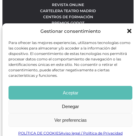
REVISTA ONLINE
CARTELERA TEATRO MADRID
CENTROS DE FORMACIÓN
PREMIOS GODOT
CONCURSOS
Gestionar consentimiento
SOBRE NOSOTROS
CONTACTO
Para ofrecer las mejores experiencias, utilizamos tecnologías como
OBRAS MÁS VOTADAS
las cookies para almacenar y/o acceder a la información del
RANKING MEJORES OBRAS
dispositivo. El consentimiento de estas tecnologías nos permitirá
procesar datos como el comportamiento de navegación o las
BÚSQUEDA AVANZADA DE OBRAS
identificaciones únicas en este sitio. No consentir o retirar el
consentimiento, puede afectar negativamente a ciertas
características y funciones.
Revista GODOT
es una revista independiente especializada
en información sobre artes escénicas de Madrid, gratuita y
Aceptar
que se distribuye en espacios escénicos, además de otros
puntos de interés turístico y de ocio de la capital.
Denegar
Ver preferencias
Revista de Artes Escénicas GODOT © 2026
Desarrollado por
Precise Future
POLÍTICA DE COOKIES
Aviso legal / Política de Privacidad