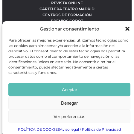
REVISTA ONLINE
CARTELERA TEATRO MADRID
CENTROS DE FORMACIÓN
PREMIOS GODOT
CONCURSOS
Gestionar consentimiento
SOBRE NOSOTROS
CONTACTO
Para ofrecer las mejores experiencias, utilizamos tecnologías como
OBRAS MÁS VOTADAS
las cookies para almacenar y/o acceder a la información del
RANKING MEJORES OBRAS
dispositivo. El consentimiento de estas tecnologías nos permitirá
procesar datos como el comportamiento de navegación o las
BÚSQUEDA AVANZADA DE OBRAS
identificaciones únicas en este sitio. No consentir o retirar el
consentimiento, puede afectar negativamente a ciertas
características y funciones.
Revista GODOT
es una revista independiente especializada
en información sobre artes escénicas de Madrid, gratuita y
Aceptar
que se distribuye en espacios escénicos, además de otros
puntos de interés turístico y de ocio de la capital.
Denegar
Ver preferencias
Revista de Artes Escénicas GODOT © 2026
Desarrollado por
Precise Future
POLÍTICA DE COOKIES
Aviso legal / Política de Privacidad