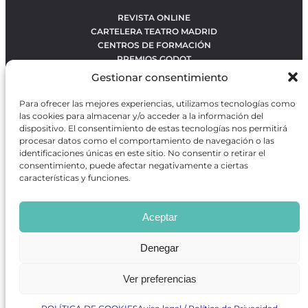
REVISTA ONLINE
CARTELERA TEATRO MADRID
CENTROS DE FORMACIÓN
PREMIOS GODOT
CONCURSOS
Gestionar consentimiento
SOBRE NOSOTROS
CONTACTO
Para ofrecer las mejores experiencias, utilizamos tecnologías como
OBRAS MÁS VOTADAS
las cookies para almacenar y/o acceder a la información del
RANKING MEJORES OBRAS
dispositivo. El consentimiento de estas tecnologías nos permitirá
procesar datos como el comportamiento de navegación o las
BÚSQUEDA AVANZADA DE OBRAS
identificaciones únicas en este sitio. No consentir o retirar el
consentimiento, puede afectar negativamente a ciertas
características y funciones.
Revista GODOT
es una revista independiente especializada
en información sobre artes escénicas de Madrid, gratuita y
Aceptar
que se distribuye en espacios escénicos, además de otros
puntos de interés turístico y de ocio de la capital.
Denegar
Ver preferencias
Revista de Artes Escénicas GODOT © 2026
Desarrollado por
Precise Future