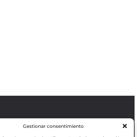
Gestionar consentimiento
Revista GODOT
es una revista
independiente especializada en información