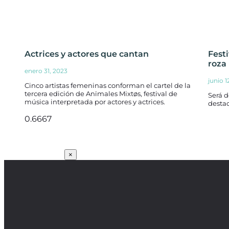
Actrices y actores que cantan
Fest
roza 
enero 31, 2023
junio 1
Cinco artistas femeninas conforman el cartel de la
tercera edición de Anïmales Mixtøs, festival de
Será d
música interpretada por actores y actrices.
destac
SUSCRÍBETE
×