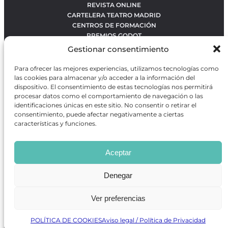
REVISTA ONLINE
CARTELERA TEATRO MADRID
CENTROS DE FORMACIÓN
PREMIOS GODOT
CONCURSOS
Gestionar consentimiento
SOBRE NOSOTROS
CONTACTO
Para ofrecer las mejores experiencias, utilizamos tecnologías como
OBRAS MÁS VOTADAS
las cookies para almacenar y/o acceder a la información del
RANKING MEJORES OBRAS
dispositivo. El consentimiento de estas tecnologías nos permitirá
procesar datos como el comportamiento de navegación o las
BÚSQUEDA AVANZADA DE OBRAS
identificaciones únicas en este sitio. No consentir o retirar el
consentimiento, puede afectar negativamente a ciertas
características y funciones.
Revista GODOT
es una revista independiente especializada
en información sobre artes escénicas de Madrid, gratuita y
Aceptar
que se distribuye en espacios escénicos, además de otros
puntos de interés turístico y de ocio de la capital.
Denegar
Ver preferencias
Revista de Artes Escénicas GODOT © 2026
Desarrollado por
Precise Future
POLÍTICA DE COOKIES
Aviso legal / Política de Privacidad