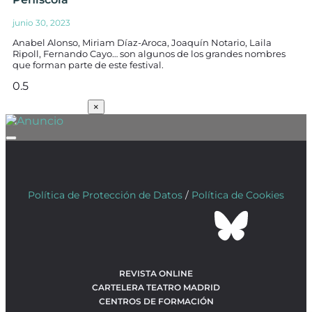
junio 30, 2023
Anabel Alonso, Miriam Díaz-Aroca, Joaquín Notario, Laila
Ripoll, Fernando Cayo… son algunos de los grandes nombres
que forman parte de este festival.
SUSCRÍBETE
×
Política de Protección de Datos
/
Política de Cookies
REVISTA ONLINE
CARTELERA TEATRO MADRID
CENTROS DE FORMACIÓN