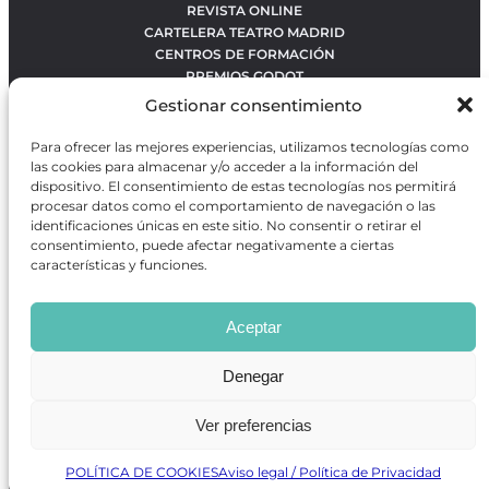
REVISTA ONLINE
CARTELERA TEATRO MADRID
CENTROS DE FORMACIÓN
PREMIOS GODOT
CONCURSOS
Gestionar consentimiento
SOBRE NOSOTROS
CONTACTO
Para ofrecer las mejores experiencias, utilizamos tecnologías como
OBRAS MÁS VOTADAS
las cookies para almacenar y/o acceder a la información del
RANKING MEJORES OBRAS
dispositivo. El consentimiento de estas tecnologías nos permitirá
procesar datos como el comportamiento de navegación o las
BÚSQUEDA AVANZADA DE OBRAS
identificaciones únicas en este sitio. No consentir o retirar el
consentimiento, puede afectar negativamente a ciertas
características y funciones.
Revista GODOT
es una revista independiente especializada
en información sobre artes escénicas de Madrid, gratuita y
Aceptar
que se distribuye en espacios escénicos, además de otros
puntos de interés turístico y de ocio de la capital.
Denegar
Ver preferencias
Revista de Artes Escénicas GODOT © 2026
Desarrollado por
Precise Future
POLÍTICA DE COOKIES
Aviso legal / Política de Privacidad