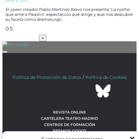
junio 4, 2021
El joven creador Pablo Martínez Bravo nos presenta ‘La noche
que amé a Pasolini’ espectáculo que dirige y que nos descubre
su faceta como dramaturgo.
SUSCRÍBETE
×
Política de Protección de Datos
/
Política de Cookies
REVISTA ONLINE
CARTELERA TEATRO MADRID
CENTROS DE FORMACIÓN
PREMIOS GODOT
CONCURSOS