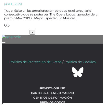
julio 15, 2020
Tras el éxito en las anteriores temporadas, es el tercer año
consecutivo que se podrá ver ‘The Ópera Locos’, ganador de un
premio Max 2019 al Mejor Espectáculo Musical.
SUSCRÍBETE
×
Política de Protección de Datos
/
Política de Cookies
REVISTA ONLINE
CARTELERA TEATRO MADRID
CENTROS DE FORMACIÓN
PREMIOS GODOT