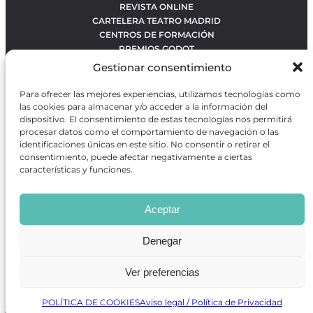
REVISTA ONLINE
CARTELERA TEATRO MADRID
CENTROS DE FORMACIÓN
PREMIOS GODOT
CONCURSOS
Gestionar consentimiento
SOBRE NOSOTROS
CONTACTO
Para ofrecer las mejores experiencias, utilizamos tecnologías como
OBRAS MÁS VOTADAS
las cookies para almacenar y/o acceder a la información del
RANKING MEJORES OBRAS
dispositivo. El consentimiento de estas tecnologías nos permitirá
procesar datos como el comportamiento de navegación o las
BÚSQUEDA AVANZADA DE OBRAS
identificaciones únicas en este sitio. No consentir o retirar el
consentimiento, puede afectar negativamente a ciertas
características y funciones.
Revista GODOT
es una revista independiente especializada
en información sobre artes escénicas de Madrid, gratuita y
Aceptar
que se distribuye en espacios escénicos, además de otros
puntos de interés turístico y de ocio de la capital.
Denegar
Ver preferencias
Revista de Artes Escénicas GODOT © 2026
Desarrollado por
Precise Future
POLÍTICA DE COOKIES
Aviso legal / Política de Privacidad