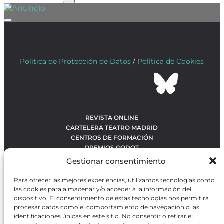
Política de Protección de Datos
/
Política de Cookies
REVISTA ONLINE
CARTELERA TEATRO MADRID
CENTROS DE FORMACIÓN
PREMIOS GODOT
CONCURSOS
Gestionar consentimiento
SOBRE NOSOTROS
CONTACTO
Para ofrecer las mejores experiencias, utilizamos tecnologías como
OBRAS MÁS VOTADAS
las cookies para almacenar y/o acceder a la información del
RANKING MEJORES OBRAS
dispositivo. El consentimiento de estas tecnologías nos permitirá
procesar datos como el comportamiento de navegación o las
BÚSQUEDA AVANZADA DE OBRAS
identificaciones únicas en este sitio. No consentir o retirar el