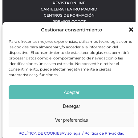
REVISTA ONLINE
CARTELERA TEATRO MADRID
CENTROS DE FORMACIÓN
PREMIOS GODOT
CONCURSOS
Gestionar consentimiento
SOBRE NOSOTROS
CONTACTO
Para ofrecer las mejores experiencias, utilizamos tecnologías como
OBRAS MÁS VOTADAS
las cookies para almacenar y/o acceder a la información del
RANKING MEJORES OBRAS
dispositivo. El consentimiento de estas tecnologías nos permitirá
procesar datos como el comportamiento de navegación o las
BÚSQUEDA AVANZADA DE OBRAS
identificaciones únicas en este sitio. No consentir o retirar el
consentimiento, puede afectar negativamente a ciertas
características y funciones.
Revista GODOT
es una revista independiente especializada
en información sobre artes escénicas de Madrid, gratuita y
Aceptar
que se distribuye en espacios escénicos, además de otros
puntos de interés turístico y de ocio de la capital.
Denegar
Ver preferencias
Revista de Artes Escénicas GODOT © 2026
Desarrollado por
Precise Future
POLÍTICA DE COOKIES
Aviso legal / Política de Privacidad