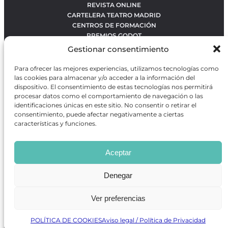
REVISTA ONLINE
CARTELERA TEATRO MADRID
CENTROS DE FORMACIÓN
PREMIOS GODOT
CONCURSOS
Gestionar consentimiento
SOBRE NOSOTROS
CONTACTO
Para ofrecer las mejores experiencias, utilizamos tecnologías como
OBRAS MÁS VOTADAS
las cookies para almacenar y/o acceder a la información del
RANKING MEJORES OBRAS
dispositivo. El consentimiento de estas tecnologías nos permitirá
procesar datos como el comportamiento de navegación o las
BÚSQUEDA AVANZADA DE OBRAS
identificaciones únicas en este sitio. No consentir o retirar el
consentimiento, puede afectar negativamente a ciertas
características y funciones.
Revista GODOT
es una revista independiente especializada
en información sobre artes escénicas de Madrid, gratuita y
Aceptar
que se distribuye en espacios escénicos, además de otros
puntos de interés turístico y de ocio de la capital.
Denegar
Ver preferencias
Revista de Artes Escénicas GODOT © 2026
Desarrollado por
Precise Future
POLÍTICA DE COOKIES
Aviso legal / Política de Privacidad