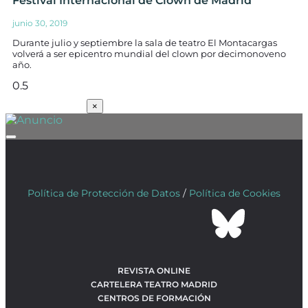
Festival Internacional de Clown de Madrid
junio 30, 2019
Durante julio y septiembre la sala de teatro El Montacargas
volverá a ser epicentro mundial del clown por decimonoveno
año.
SUSCRÍBETE
×
Política de Protección de Datos
/
Política de Cookies
REVISTA ONLINE
CARTELERA TEATRO MADRID
CENTROS DE FORMACIÓN