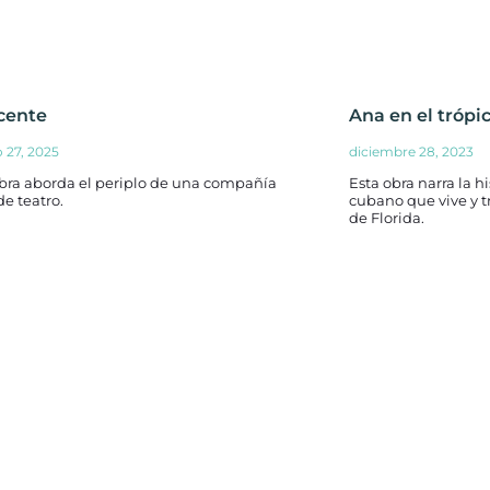
cente
Ana en el trópi
o 27, 2025
diciembre 28, 2023
obra aborda el periplo de una compañía
Esta obra narra la h
de teatro.
cubano que vive y 
de Florida.