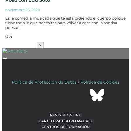
Post! con Edu Soto
noviembre 26, 2020
Es la comedia musicada que te está pidiendo el cuerpo porque
tiene todo lo que necesitas para volver a casa con la sonrisa
puesta.
SUSCRÍBETE
×
Política de Protección de Datos
/
Política de Cookies
REVISTA ONLINE
CARTELERA TEATRO MADRID
CENTROS DE FORMACIÓN