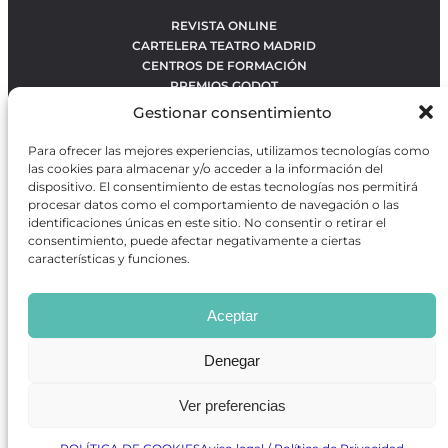
REVISTA ONLINE
CARTELERA TEATRO MADRID
CENTROS DE FORMACIÓN
PREMIOS GODOT
CONCURSOS
Gestionar consentimiento
SOBRE NOSOTROS
CONTACTO
Para ofrecer las mejores experiencias, utilizamos tecnologías como
OBRAS MÁS VOTADAS
las cookies para almacenar y/o acceder a la información del
RANKING MEJORES OBRAS
dispositivo. El consentimiento de estas tecnologías nos permitirá
procesar datos como el comportamiento de navegación o las
BÚSQUEDA AVANZADA DE OBRAS
identificaciones únicas en este sitio. No consentir o retirar el
consentimiento, puede afectar negativamente a ciertas
características y funciones.
Revista GODOT
es una revista independiente especializada
en información sobre artes escénicas de Madrid, gratuita y
Aceptar
que se distribuye en espacios escénicos, además de otros
puntos de interés turístico y de ocio de la capital.
Denegar
Ver preferencias
Revista de Artes Escénicas GODOT © 2026
Desarrollado por
Precise Future