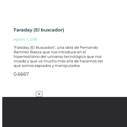
Faraday (El buscador)
agosto 7, 2018
‘Faraday (El Buscador)’, una obra de Fernando
Ramírez Baeza que nos introduce en el
hiperrealismo del universo tecnológico que nos
invade y que va mucho más allá de hacernos ver
que somos espiados y manipulados
SUSCRÍBETE
×