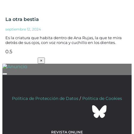
La otra bestia
septiembre 12, 2024
Es la criatura que habita dentro de Ana Rujas, la que te mira
detrás de sus ojos, con voz ronca y cuchillo en los dientes.
SUSCRÍBETE
×
Política de Protección de Datos
/
Política de Cookies
REVISTA ONLINE