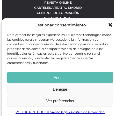
REVISTA ONLINE
CARTELERA TEATRO MADRID
CENTROS DE FORMACIÓN
PREMIOS GODOT
CONCURSOS
Gestionar consentimiento
SOBRE NOSOTROS
CONTACTO
Para ofrecer las mejores experiencias, utilizamos tecnologías como
OBRAS MÁS VOTADAS
las cookies para almacenar y/o acceder a la información del
RANKING MEJORES OBRAS
dispositivo. El consentimiento de estas tecnologías nos permitirá
procesar datos como el comportamiento de navegación o las
BÚSQUEDA AVANZADA DE OBRAS
identificaciones únicas en este sitio. No consentir o retirar el
consentimiento, puede afectar negativamente a ciertas
características y funciones.
Revista GODOT
es una revista independiente especializada
en información sobre artes escénicas de Madrid, gratuita y
Aceptar
que se distribuye en espacios escénicos, además de otros
puntos de interés turístico y de ocio de la capital.
Denegar
Ver preferencias
Revista de Artes Escénicas GODOT © 2026
Desarrollado por
Precise Future
POLÍTICA DE COOKIES
Aviso legal / Política de Privacidad