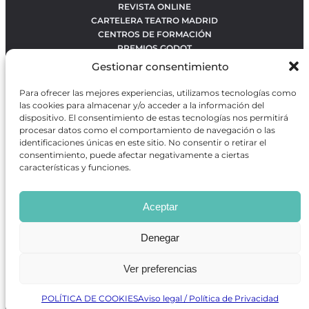
REVISTA ONLINE
CARTELERA TEATRO MADRID
CENTROS DE FORMACIÓN
PREMIOS GODOT
CONCURSOS
Gestionar consentimiento
SOBRE NOSOTROS
CONTACTO
Para ofrecer las mejores experiencias, utilizamos tecnologías como
OBRAS MÁS VOTADAS
las cookies para almacenar y/o acceder a la información del
RANKING MEJORES OBRAS
dispositivo. El consentimiento de estas tecnologías nos permitirá
procesar datos como el comportamiento de navegación o las
BÚSQUEDA AVANZADA DE OBRAS
identificaciones únicas en este sitio. No consentir o retirar el
consentimiento, puede afectar negativamente a ciertas
características y funciones.
Revista GODOT
es una revista independiente especializada
en información sobre artes escénicas de Madrid, gratuita y
Aceptar
que se distribuye en espacios escénicos, además de otros
puntos de interés turístico y de ocio de la capital.
Denegar
Ver preferencias
Revista de Artes Escénicas GODOT © 2026
Desarrollado por
Precise Future
POLÍTICA DE COOKIES
Aviso legal / Política de Privacidad