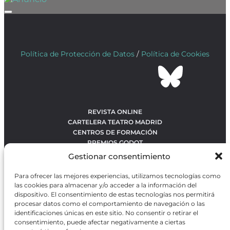
Política de Protección de Datos
/
Política de Cookies
REVISTA ONLINE
CARTELERA TEATRO MADRID
CENTROS DE FORMACIÓN
PREMIOS GODOT
CONCURSOS
Gestionar consentimiento
SOBRE NOSOTROS
CONTACTO
Para ofrecer las mejores experiencias, utilizamos tecnologías como
OBRAS MÁS VOTADAS
las cookies para almacenar y/o acceder a la información del
RANKING MEJORES OBRAS
dispositivo. El consentimiento de estas tecnologías nos permitirá
procesar datos como el comportamiento de navegación o las
BÚSQUEDA AVANZADA DE OBRAS
identificaciones únicas en este sitio. No consentir o retirar el
consentimiento, puede afectar negativamente a ciertas