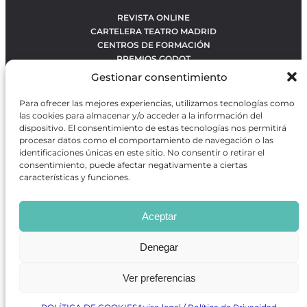
REVISTA ONLINE
CARTELERA TEATRO MADRID
CENTROS DE FORMACIÓN
PREMIOS GODOT
CONCURSOS
Gestionar consentimiento
SOBRE NOSOTROS
CONTACTO
Para ofrecer las mejores experiencias, utilizamos tecnologías como
OBRAS MÁS VOTADAS
las cookies para almacenar y/o acceder a la información del
RANKING MEJORES OBRAS
dispositivo. El consentimiento de estas tecnologías nos permitirá
procesar datos como el comportamiento de navegación o las
BÚSQUEDA AVANZADA DE OBRAS
identificaciones únicas en este sitio. No consentir o retirar el
consentimiento, puede afectar negativamente a ciertas
características y funciones.
Revista GODOT
es una revista independiente especializada
en información sobre artes escénicas de Madrid, gratuita y
Aceptar
que se distribuye en espacios escénicos, además de otros
puntos de interés turístico y de ocio de la capital.
Denegar
Ver preferencias
Revista de Artes Escénicas GODOT © 2026
Desarrollado por
Precise Future