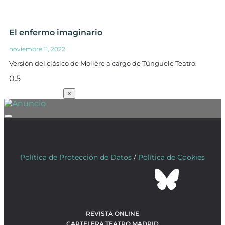
El enfermo imaginario
noviembre 11, 2022
Versión del clásico de Molière a cargo de Túnguele Teatro.
SUSCRÍBETE
×
Política de Protección de Datos
/
Política de Cookies
REVISTA ONLINE
CARTELERA TEATRO MADRID